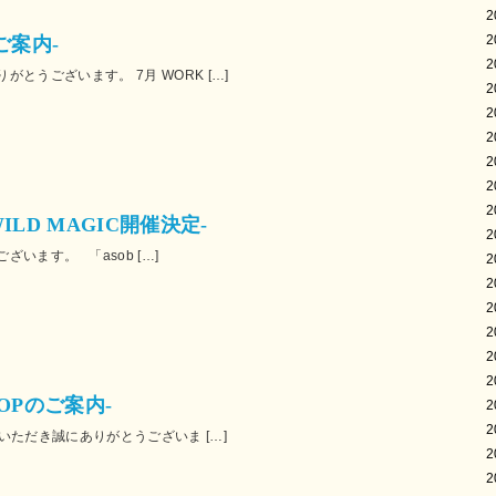
2
2
ご案内-
2
とうございます。 7月 WORK […]
2
2
2
2
2
2
 WILD MAGIC開催決定-
2
います。 「asob […]
2
2
2
2
2
2
SHOPのご案内-
2
2
顧いただき誠にありがとうございま […]
2
2