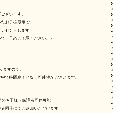
2
2
がございます。
2
2
いたお子様限定で、
2
プレゼントします！！
2
2
ので、予めご了承ください。）
2
2
2
2
2
なりますので、
2
2
途中で時間終了となる可能性がございます。
2
2
2
2
満のお子様（保護者同伴可能）
2
護者同伴にてご参加いただけます。
2