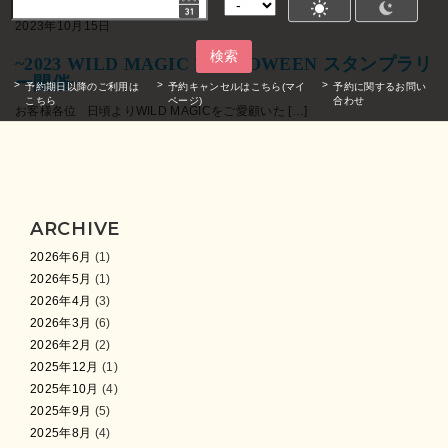
2023年10月15日
検索
~2023 WILD MAGIC HALLOWEEN スタンプラリ
ー開催~
予約期日以降のご利用は
予約キャンセルはこちら(マイ
予約に関するお問い
こちら
ページ)
合わせ
お客様各位 日頃よりWILD MAGICをご愛顧いた […]
ARCHIVE
2026年6月
(1)
2026年5月
(1)
2026年4月
(3)
2026年3月
(6)
2026年2月
(2)
2025年12月
(1)
2025年10月
(4)
2025年9月
(5)
2025年8月
(4)