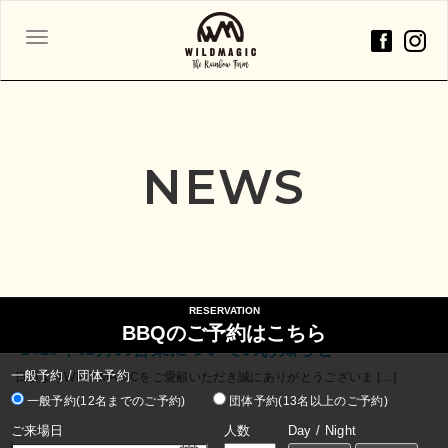
ナ
ビ
ゲ
ー
シ
ョ
NEWS
ン
2023年10月30日
RESERVATION
BBQのご予約はこちら
-2023年12月の営業についてのお知らせ-
一般予約 / 団体予約
日頃よりWILD MAGICをご愛顧いただき誠にありがとうございま […]
一般予約(12名までのご予約)
団体予約(13名以上のご予約)
ご来場日
人数
Day / Night