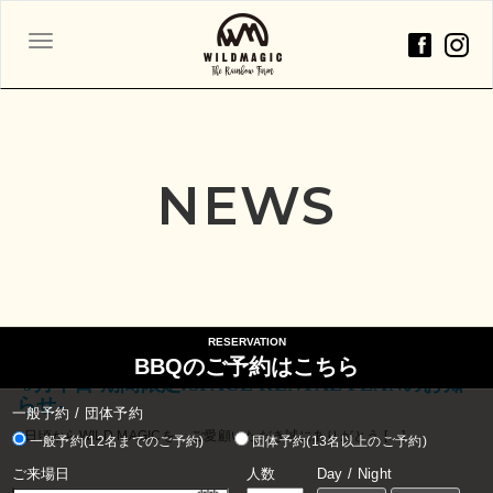
ナ
ビ
ゲ
ー
シ
ョ
NEWS
ン
2025年08月30日
RESERVATION
BBQのご予約はこちら
-9月平日 期間限定!SPACE RENTAL PLANのお知
らせ-
一般予約 / 団体予約
日頃からWILD MAGICを ご愛顧いただき誠にありがとう […]
一般予約(12名までのご予約)
団体予約(13名以上のご予約)
ご来場日
人数
Day / Night