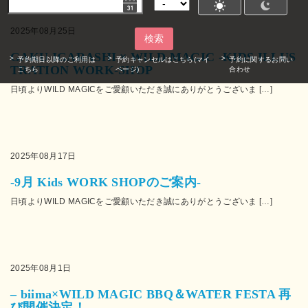
2025年08月25日
検索
GAKU IGARASHI × WILD MAGIC -KIDS ILLUS
予約期日以降のご利用は
予約キャンセルはこちら(マイ
予約に関するお問い
TRATION WORK-SHOP
こちら
ページ)
合わせ
日頃よりWILD MAGICをご愛顧いただき誠にありがとうございま […]
2025年08月17日
-9月 Kids WORK SHOPのご案内-
日頃よりWILD MAGICをご愛顧いただき誠にありがとうございま […]
2025年08月1日
– biima×WILD MAGIC BBQ＆WATER FESTA 再
び開催決定！ –