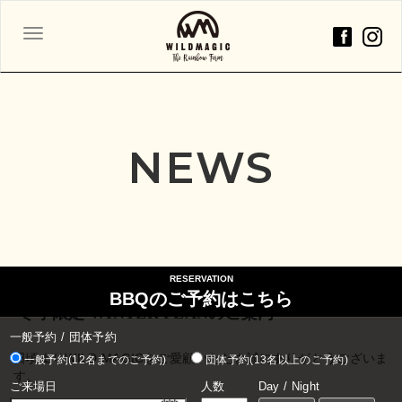
ナ
ビ
ゲ
ー
シ
ョ
NEWS
ン
2025年10月22日
RESERVATION
BBQのご予約はこちら
-冬季限定 WINTER PLANのご案内-
一般予約 / 団体予約
日頃よりWILD MAGICをご愛顧いただき誠にありがとうございま
一般予約(12名までのご予約)
団体予約(13名以上のご予約)
す。
ご来場日
人数
Day / Night