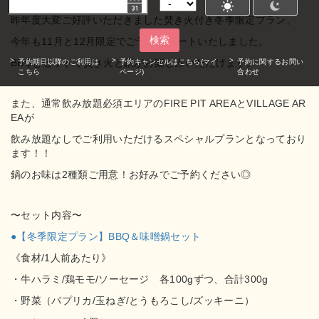
昨年度大変ご好評いただきました焚き火付き
冬季限定プラン、
検索
今年も11月と12月限定でご予約スタートいたしました。
BBQとセットで焚き火と鍋がお楽しみいただけます。
予約期日以降のご利用は
予約キャンセルはこちら(マイ
予約に関するお問い
こちら
ページ)
合わせ
また、通常飲み放題必須エリアのFIRE PIT AREAとVILLAGE AR
EAが
飲み放題なしでご利用いただけるスペシャルプランとなっており
ます！！
鍋のお味は2種類ご用意！お好みでご予約ください◎
〜セット内容〜
●【冬季限定プラン】BBQ＆味噌鍋セット
《食材/1人前あたり》
・牛ハラミ/鶏モモ/ソーセージ 各100gずつ、合計300g
・野菜（パプリカ/玉ねぎ/とうもろこし/ズッキーニ）