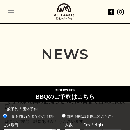
ナ
ビ
ゲ
ー
シ
ョ
NEWS
ン
2025年10月1日
RESERVATION
BBQのご予約はこちら
-冬季休業期間のお知らせ 12月25日まで営業延長決
定！-
一般予約 / 団体予約
一般予約(12名までのご予約)
団体予約(13名以上のご予約)
日頃のご愛顧、誠にありがとうございます。
ご来場日
人数
Day / Night