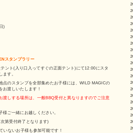
2
2
2
2
(日)
2
2
2
2
2
WEENスタンプラリー
2
C特設テント(入り口入ってすぐの正面テント)にて12:00にスタ
2
します。
2
点のスタンプを全部集めたお子様には、WILD MAGICの
2
をお渡しいたします！
2
2
お渡しする場所は、一般BBQ受付と異なりますのでご注意
2
2
子様ご一緒にお越しください。
2
達し次第受付終了となります)
2
2
れていないお子様も参加可能です！