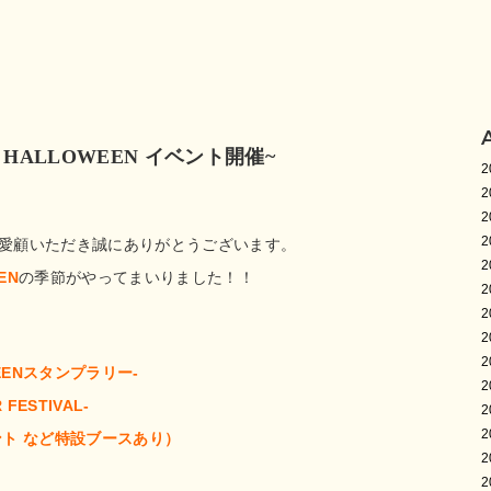
IC HALLOWEEN イベント開催~
2
2
2
2
Cをご愛顧いただき誠にありがとうございます。
2
EN
の季節がやってまいりました！！
2
2
2
2
EEN
スタンプラリー-
2
 FESTIVAL-
2
2
イント など特設ブースあり）
2
2