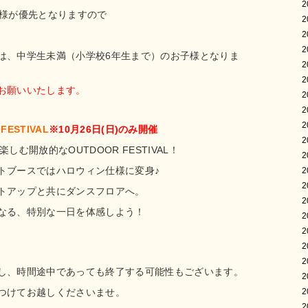
2
お客様が優先となりますので
2
2
2
は、中学生未満（小学校6年生まで）のお子様となりま
2
2
お願いいたします。
2
2
2
FESTIVAL
※10月26日(日)のみ開催
2
を楽しむ
開放的なOUTDOOR FESTIVAL！
2
トブースではハロウィン仕様に変身♪
2
2
トアップと共にダンスフロアへ。
2
なる、特別な一日を体感しよう！
2
2
2
2
し、時間途中であっても終了する可能性もございます。
2
つけてお越しくださいませ。
2
2