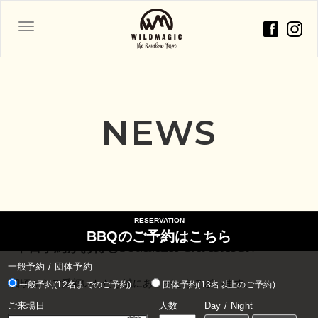
ナ
ビ
ゲ
ー
シ
ョ
NEWS
ン
2024年06月10日
RESERVATION
BBQのご予約はこちら
-平日予約がお得◎SUMMER CAMPAIGN-
一般予約 / 団体予約
日頃からご愛顧いただき誠にありがとうございます。
一般予約(12名までのご予約)
団体予約(13名以上のご予約)
ご来場日
人数
Day / Night