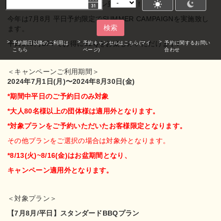
夏といえばBBQ！BBQシーズン到来です！
今年は7月8月 平日予約限定でSUMMER CAMPAIGNを実施致し
検索
ます。
平日200円OFFでお得にBBQをお楽しみいただけます♪
予約期日以降のご利用は
予約キャンセルはこちら(マイ
予約に関するお問い
こちら
ページ)
合わせ
＜キャンペーンご利用期間＞
2024年7月1日(月)〜2024年8月30日(金)
*期間中平日のご予約日のみ対象
*大人80名様以上の団体様は適用外となります。
*対象プランをご予約いただいたお客様限定となります。
その他プランをご選択の場合は対象外となります。
*8/13(火)~8/16(金)はお盆期間となり、
キャンペーン適用外となります。
＜対象プラン＞
【7月8月/平日】スタンダードBBQプラン