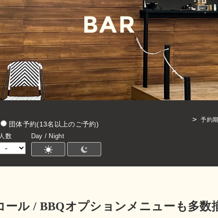
予約
団体予約(13名以上のご予約)
人数
Day / Night
ール / BBQオプションメニューも多数